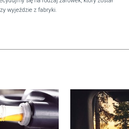
cydujmy się na rodzaj żarówek, który został
 wyjeździe z fabryki.