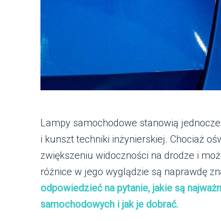
Lampy samochodowe stanowią jednocześn
i kunszt techniki inżynierskiej. Chociaż 
zwiększeniu widoczności na drodze i możl
różnice w jego wyglądzie są naprawdę z
odpowiedzieć na pytanie, jakie są najważ
samochodowych i jak je dobrać.