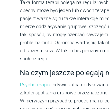
Taka forma terapii polega na regularnych
obecny może być jeden lub dwóch terapeu
pacjent ważne są tu także interakcje międ
mierze oddziaływanie grupowe, szczególn
taki sposób, by mogły czerpać nawzaje
problemami itp. Ogromną wartością takic
od uczestników. W takim bezpiecznym mi
społecznego.
Na czym jeszcze polegają r
Psychoterapia
indywidualna dedykowana j
Z kolei spotkania grupowe przeznaczone s
W pierwszym przypadku proces ma na cel
uczuciami, myślami i pogłębienie samoś