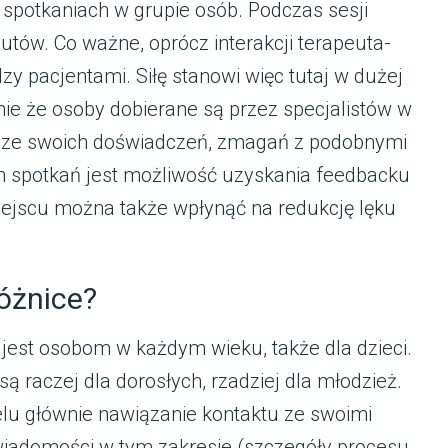
 spotkaniach w grupie osób. Podczas sesji
tów. Co ważne, oprócz interakcji terapeuta-
zy pacjentami. Siłę stanowi więc tutaj w dużej
ie że osoby dobierane są przez specjalistów w
m ze swoich doświadczeń, zmagań z podobnymi
h spotkań jest możliwość uzyskania feedbacku
ejscu można także wpłynąć na redukcję lęku
óżnice?
est osobom w każdym wieku, także dla dzieci.
ą raczej dla dorosłych, rzadziej dla młodzież.
u głównie nawiązanie kontaktu ze swoimi
wiadomości w tym zakresie (szczegóły procesu