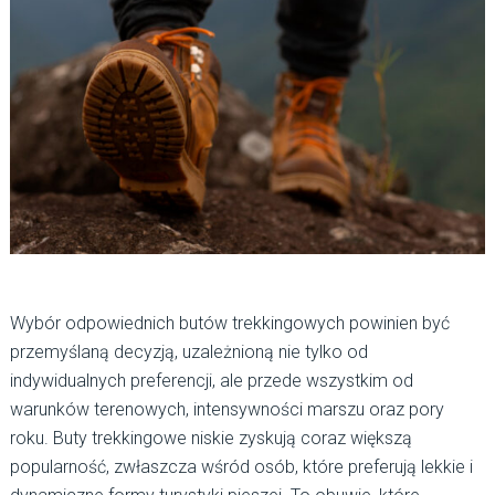
Wybór odpowiednich butów trekkingowych powinien być
przemyślaną decyzją, uzależnioną nie tylko od
indywidualnych preferencji, ale przede wszystkim od
warunków terenowych, intensywności marszu oraz pory
roku. Buty trekkingowe niskie zyskują coraz większą
popularność, zwłaszcza wśród osób, które preferują lekkie i