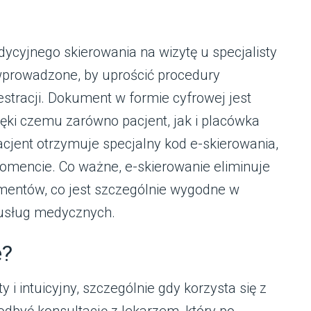
dycyjnego skierowania na wizytę u specjalisty
wprowadzone, by uprościć procedury
estracji. Dokument w formie cyfrowej jest
ięki czemu zarówno pacjent, jak i placówka
cjent otrzymuje specjalny kod e-skierowania,
mencie. Co ważne, e-skierowanie eliminuje
entów, co jest szczególnie wygodne w
 usług medycznych.
e?
ty i intuicyjny, szczególnie gdy korzysta się z
odbyć konsultację z lekarzem, który po