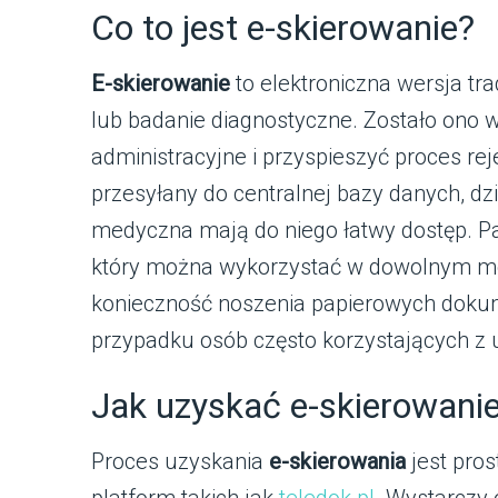
Co to jest e-skierowanie?
E-skierowanie
to elektroniczna wersja tra
lub badanie diagnostyczne. Zostało ono 
administracyjne i przyspieszyć proces rej
przesyłany do centralnej bazy danych, dz
medyczna mają do niego łatwy dostęp. Pa
który można wykorzystać w dowolnym mo
konieczność noszenia papierowych dokum
przypadku osób często korzystających z
Jak uzyskać e-skierowani
Proces uzyskania
e-skierowania
jest pros
platform takich jak
teledok.pl
. Wystarczy 