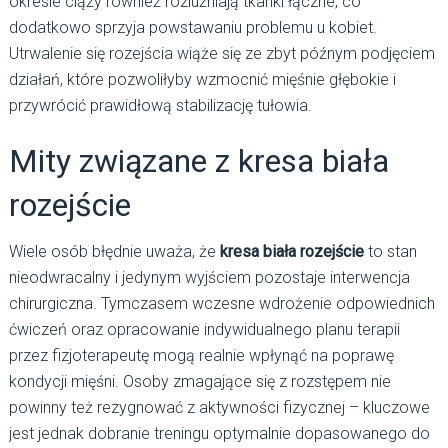
okresie ciąży również rozluźniają tkanki łączne, co
dodatkowo sprzyja powstawaniu problemu u kobiet.
Utrwalenie się rozejścia wiąże się ze zbyt późnym podjęciem
działań, które pozwoliłyby wzmocnić mięśnie głębokie i
przywrócić prawidłową stabilizację tułowia.
Mity związane z kresa biała
rozejście
Wiele osób błędnie uważa, że
kresa biała rozejście
to stan
nieodwracalny i jedynym wyjściem pozostaje interwencja
chirurgiczna. Tymczasem wczesne wdrożenie odpowiednich
ćwiczeń oraz opracowanie indywidualnego planu terapii
przez fizjoterapeutę mogą realnie wpłynąć na poprawę
kondycji mięśni. Osoby zmagające się z rozstępem nie
powinny też rezygnować z aktywności fizycznej – kluczowe
jest jednak dobranie treningu optymalnie dopasowanego do