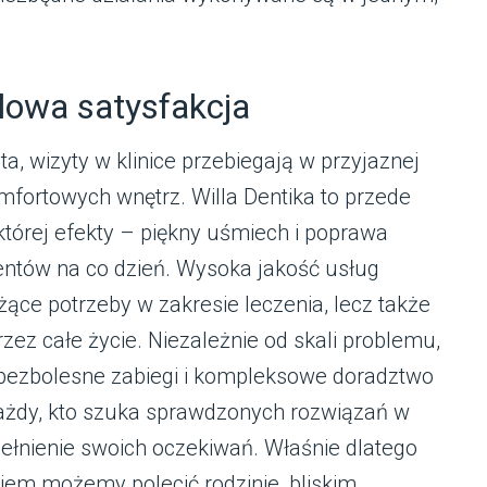
alowa satysfakcja
a, wizyty w klinice przebiegają w przyjaznej
mfortowych wnętrz. Willa Dentika to przede
której efekty – piękny uśmiech i poprawa
entów na co dzień. Wysoka jakość usług
eżące potrzeby w zakresie leczenia, lecz także
zez całe życie. Niezależnie od skali problemu,
, bezbolesne zabiegi i kompleksowe doradztwo
każdy, kto szuka sprawdzonych rozwiązań w
spełnienie swoich oczekiwań. Właśnie dlatego
niem możemy polecić rodzinie, bliskim,