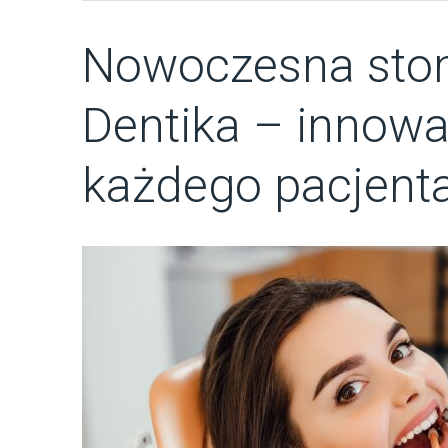
Nowoczesna stom
Dentika – innowac
każdego pacjent