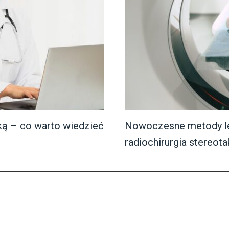
ą – co warto wiedzieć
Nowoczesne metody l
radiochirurgia stereot