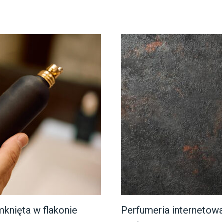
mknięta w flakonie
Perfumeria internetow