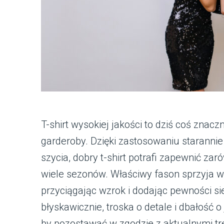
T-shirt wysokiej jakości to dziś coś znac
garderoby. Dzięki zastosowaniu starannie
szycia, dobry t-shirt potrafi zapewnić zar
wiele sezonów. Właściwy fason sprzyja w
przyciągając wzrok i dodając pewności si
błyskawicznie, troska o detale i dbałość o 
by pozostawać w zgodzie z aktualnymi t