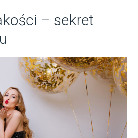
akości – sekret
lu