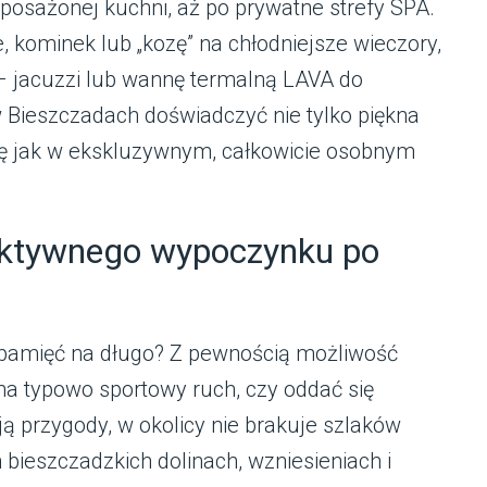
posażonej kuchni, aż po prywatne strefy SPA.
, kominek lub „kozę” na chłodniejsze wieczory,
– jacuzzi lub wannę termalną LAVA do
 Bieszczadach doświadczyć nie tylko piękna
się jak w ekskluzywnym, całkowicie osobnym
aktywnego wypoczynku po
 pamięć na długo? Z pewnością możliwość
a typowo sportowy ruch, czy oddać się
ją przygody, w okolicy nie brakuje szlaków
ieszczadzkich dolinach, wzniesieniach i