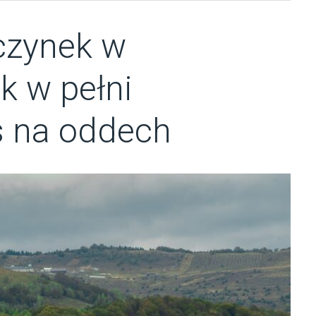
czynek w
k w pełni
s na oddech