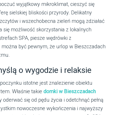
poczuć wyjątkowy mikroklimat, cieszyć się
ę sielskiej bliskości przyrody. Delikatny
zczytów i wszechobecna zieleń mogą zdziałać
da się możliwość skorzystania z lokalnych
 strefach SPA, piesze wędrówki z
u, można być pewnym, że urlop w Bieszczadach
izmu.
myślą o wygodzie i relaksie
oczynku istotne jest znalezienie obiektu
atem. Właśnie takie
domki w Bieszczadach
y oderwać się od pędu życia i odetchnąć pełną
wszystkim nowoczesne wykończenia i najwyższy