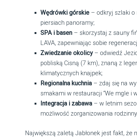
Wędrówki górskie
– odkryj szlaki o
piersiach panoramy;
SPA i basen
– skorzystaj z sauny fi
LAVA, zapewniając sobie regenerac
Zwiedzanie okolicy
– odwiedź Jezio
pobliską Cisną (7 km), znaną z leg
klimatycznych knajpek;
Regionalna kuchnia
– zdaj się na w
smakami w restauracji “We mgle i w 
Integracja i zabawa
– w letnim sezo
możliwość zorganizowania rodzinny
Największą zaletą Jabłonek jest fakt, że 