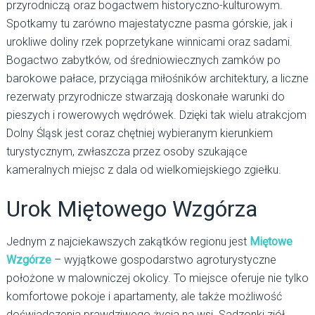
przyrodniczą oraz bogactwem historyczno-kulturowym.
Spotkamy tu zarówno majestatyczne pasma górskie, jak i
urokliwe doliny rzek poprzetykane winnicami oraz sadami.
Bogactwo zabytków, od średniowiecznych zamków po
barokowe pałace, przyciąga miłośników architektury, a liczne
rezerwaty przyrodnicze stwarzają doskonałe warunki do
pieszych i rowerowych wędrówek. Dzięki tak wielu atrakcjom
Dolny Śląsk jest coraz chętniej wybieranym kierunkiem
turystycznym, zwłaszcza przez osoby szukające
kameralnych miejsc z dala od wielkomiejskiego zgiełku.
Urok Miętowego Wzgórza
Jednym z najciekawszych zakątków regionu jest
Miętowe
Wzgórze
– wyjątkowe gospodarstwo agroturystyczne
położone w malowniczej okolicy. To miejsce oferuje nie tylko
komfortowe pokoje i apartamenty, ale także możliwość
doświadczenia prawdziwego życia na wsi. Sadzonki ziół,