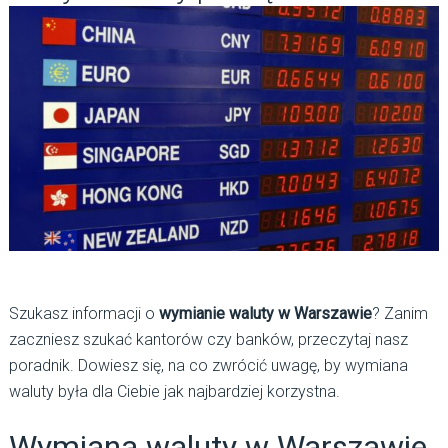
Szukasz informacji o
wymianie waluty w Warszawie
? Zanim
zaczniesz szukać kantorów czy banków, przeczytaj nasz
poradnik. Dowiesz się, na co zwrócić uwagę, by wymiana
waluty była dla Ciebie jak najbardziej korzystna.
Wymiana waluty w Warszawie